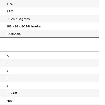
1 PC
1 PC
0,224 Kilogram
183 x 92 x 80 Millimeter
85362010
K
2
2
5
3
50 - 60
Nee