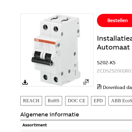
Bestellen
Installat
Automaat S
S202-K5
2CDS252001R0
Download da
REACH
RoHS
DOC CE
EPD
ABB EcoSo
Algemene informatie
Assortiment