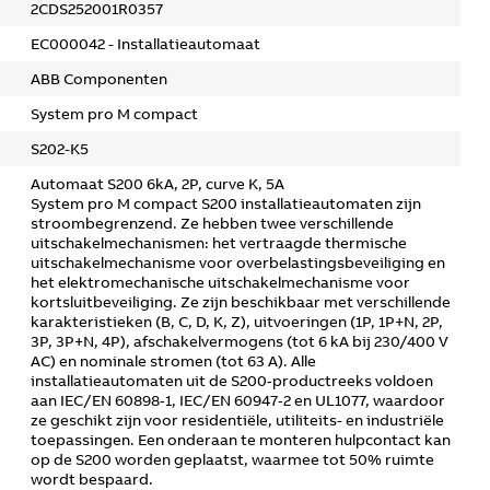
2CDS252001R0357
EC000042 - Installatieautomaat
ABB Componenten
System pro M compact
S202-K5
Automaat S200 6kA, 2P, curve K, 5A
System pro M compact S200 installatieautomaten zijn
stroombegrenzend. Ze hebben twee verschillende
uitschakelmechanismen: het vertraagde thermische
uitschakelmechanisme voor overbelastingsbeveiliging en
het elektromechanische uitschakelmechanisme voor
kortsluitbeveiliging. Ze zijn beschikbaar met verschillende
karakteristieken (B, C, D, K, Z), uitvoeringen (1P, 1P+N, 2P,
3P, 3P+N, 4P), afschakelvermogens (tot 6 kA bij 230/400 V
AC) en nominale stromen (tot 63 A). Alle
installatieautomaten uit de S200‑productreeks voldoen
aan IEC/EN 60898‑1, IEC/EN 60947‑2 en UL1077, waardoor
ze geschikt zijn voor residentiële, utiliteits- en industriële
toepassingen. Een onderaan te monteren hulpcontact kan
op de S200 worden geplaatst, waarmee tot 50% ruimte
wordt bespaard.