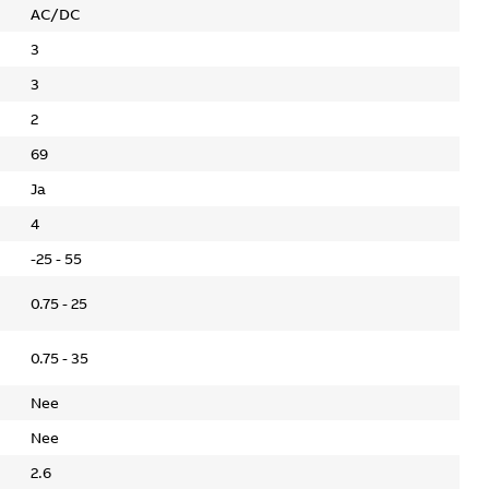
AC/DC
3
3
2
69
Ja
4
-25 - 55
0.75 - 25
0.75 - 35
Nee
Nee
2.6