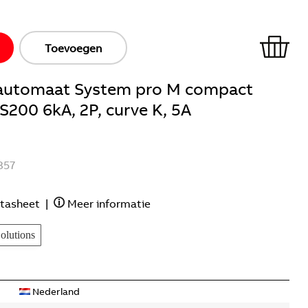
Toevoegen
ieautomaat System pro M compact
200 6kA, 2P, curve K, 5A
357
tasheet
|
Meer informatie
lutions
Nederland