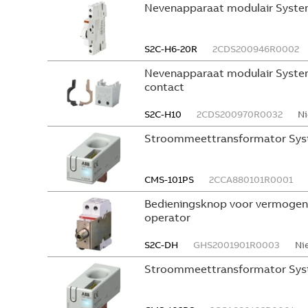
Nevenapparaat modulair System
S2C-H6-20R
2CDS200946R0002
Nevenapparaat modulair System
contact
S2C-H10
2CDS200970R0032
Ni
Stroommeettransformator Sys
CMS-101PS
2CCA880101R0001
Bedieningsknop voor vermogen
operator
S2C-DH
GHS2001901R0003
Ni
Stroommeettransformator Sys