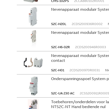
CMS-102PS
2CCA880102R0001
Nevenapparaat modulair Syste
S2C-H20L
2CDS200936R0002
Nevenapparaat modulair Syste
S2C-H6-02R
2CDS200946R0003
Nevenapparaat modulair System
contact
S2C-H01
2CDS200970R0031
Ni
Onderspanningsspoel System p
S2C-UA 230 AC
2CSS200911R000
Toebehoren/onderdelen voor l
NTS2C-NT Hand bediende nul