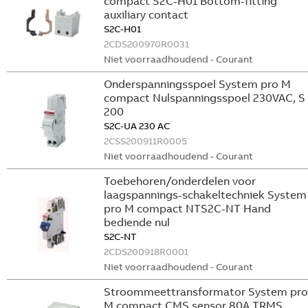
compact S2C-H01 Bottom-fitting
auxiliary contact
S2C-H01
2CDS200970R0031
Niet voorraadhoudend - Courant
Onderspanningsspoel System pro M
compact Nulspanningsspoel 230VAC, S
200
S2C-UA 230 AC
2CSS200911R0005
Niet voorraadhoudend - Courant
Toebehoren/onderdelen voor
laagspannings-schakeltechniek System
pro M compact NTS2C-NT Hand
bediende nul
S2C-NT
2CDS200918R0001
Niet voorraadhoudend - Courant
Stroommeettransformator System pro
M compact CMS sensor 80A TRMS