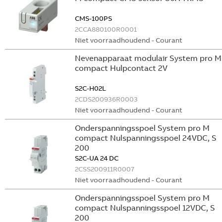
CMS-100PS
2CCA880100R0001
Niet voorraadhoudend - Courant
Nevenapparaat modulair System pro M
compact Hulpcontact 2V
S2C-H02L
2CDS200936R0003
Niet voorraadhoudend - Courant
Onderspanningsspoel System pro M
compact Nulspanningsspoel 24VDC, S
200
S2C-UA 24 DC
2CSS200911R0007
Niet voorraadhoudend - Courant
Onderspanningsspoel System pro M
compact Nulspanningsspoel 12VDC, S
200