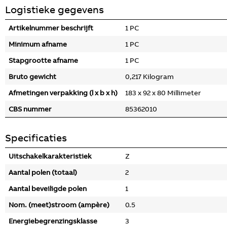
Logistieke gegevens
Artikelnummer beschrijft
1 PC
Minimum afname
1 PC
Stapgrootte afname
1 PC
Bruto gewicht
0,217 Kilogram
Afmetingen verpakking (l x b x h)
183 x 92 x 80 Millimeter
CBS nummer
85362010
Specificaties
Uitschakelkarakteristiek
Z
Aantal polen (totaal)
2
Aantal beveiligde polen
1
Nom. (meet)stroom (ampère)
0.5
Energiebegrenzingsklasse
3