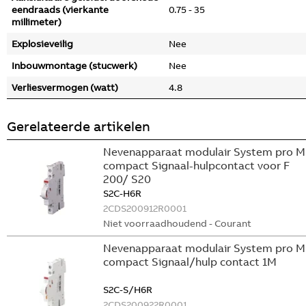
eendraads (vierkante
0.75 - 35
millimeter)
Explosieveilig
Nee
Inbouwmontage (stucwerk)
Nee
Verliesvermogen (watt)
4.8
Gerelateerde artikelen
Nevenapparaat modulair System pro M
compact Signaal-hulpcontact voor F
200/ S20
S2C-H6R
2CDS200912R0001
Niet voorraadhoudend - Courant
Nevenapparaat modulair System pro M
compact Signaal/hulp contact 1M
S2C-S/H6R
2CDS200922R0001