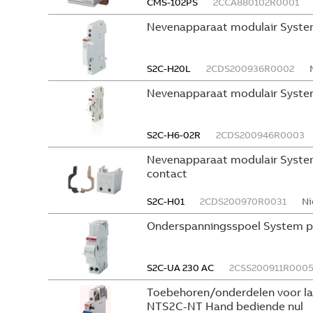
CMS-102PS
2CCA880102R0001
Nevenapparaat modulair Syste
S2C-H20L
2CDS200936R0002
Nevenapparaat modulair Syste
S2C-H6-02R
2CDS200946R0003
Nevenapparaat modulair System
contact
S2C-H01
2CDS200970R0031
Ni
Onderspanningsspoel System p
S2C-UA 230 AC
2CSS200911R000
Toebehoren/onderdelen voor l
NTS2C-NT Hand bediende nul