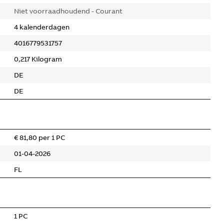
Niet voorraadhoudend - Courant
4 kalenderdagen
4016779531757
0,217 Kilogram
DE
DE
€ 81,80 per 1 PC
01-04-2026
FL
1 PC