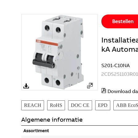
Bestellen
Installat
kA Automa
S201-C10NA
2CDS251103R0
Download da
REACH
RoHS
DOC CE
EPD
ABB EcoSo
Algemene informatie
Assortiment