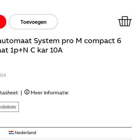
Toevoegen
ieautomaat System pro M compact 6
at 1p+N C kar 10A
104
tasheet
|
Meer informatie
lutions
Nederland