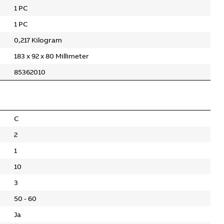
1 PC
1 PC
0,217 Kilogram
183 x 92 x 80 Millimeter
85362010
C
2
1
10
3
50 - 60
Ja