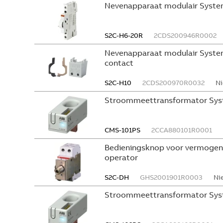
Nevenapparaat modulair System
S2C-H6-20R
2CDS200946R0002
Nevenapparaat modulair System
contact
S2C-H10
2CDS200970R0032
Ni
Stroommeettransformator Sys
CMS-101PS
2CCA880101R0001
Bedieningsknop voor vermogen
operator
S2C-DH
GHS2001901R0003
Ni
Stroommeettransformator Sys