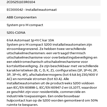
2CDS251103R0104
EC000042 - Installatieautomaat
ABB Componenten
System pro M compact
S201-C10NA
6 kA Automaat 1p+N C kar 10A
System pro M compact S200 installatieautomaten zijn
stroombegrenzend. Ze hebben twee verschillende
uitschakelmechanismen: een vertraagd thermisch
uitschakelmechanisme voor overbelastingsbeveiliging en
een elektromechanisch uitschakelmechanisme voor
kortsluitbeveiliging. Ze zijn beschikbaar met verschillende
karakteristieken (B, C, D, K, Z), configuraties (1P, 1P+N, 2P,
3P, 3P+N, 4P), afschakelvermogens (tot 6 kA bij 230/400 V
AC) en nominale stromen (tot 63 A). Alle
installatieautomaten uit de productreeks S200 voldoen
aan IEC/EN 60898-1, IEC/EN 60947-2 en UL1077, waardoor
ze geschikt zijn voor residentiële, commerciële en
industriële toepassingen. Een onderbouwbaar
hulpcontact kan op de S200 worden gemonteerd om 50%
ruimte te besparen.