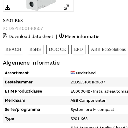
S201-K63
2CDS251001R0607
Download datasheet
|
Meer informatie
REACH
RoHS
DOC CE
EPD
ABB EcoSolutions
Algemene informatie
Assortiment
Nederland
Bestelnummer
2CDS251001R0607
ETIM Productklasse
EC000042 - Installatieautoma
Merknaam
ABB Componenten
Serie/programma
System pro M compact
Type
S201-K63
6 kA Automaat 1 polig K kar 6