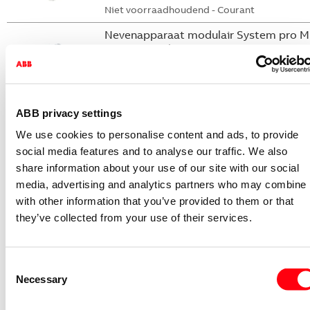
Niet voorraadhoudend - Courant
Nevenapparaat modulair System pro M
compact Hulpcontact
S2C-H6-11R
2CDS200946R0001
Niet voorraadhoudend - Courant
ABB privacy settings
Nevenapparaat modulair System pro M
We use cookies to personalise content and ads, to provide
compact Hulpcontact 1M+1V
social media features and to analyse our traffic. We also
share information about your use of our site with our social
S2C-H11L
media, advertising and analytics partners who may combine i
2CDS200936R0001
with other information that you’ve provided to them or that
Niet voorraadhoudend - Courant
they’ve collected from your use of their services.
Nevenapparaat modulair System pro M
compact Hulpcontact aan de rechterzij
2NO
Consent
S2C-H6-20R
Necessary
Selection
2CDS200946R0002
Niet voorraadhoudend - Courant