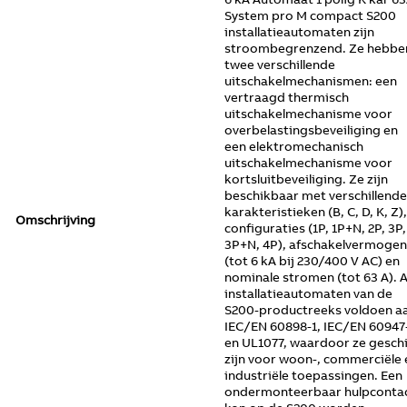
System pro M compact S200
installatieautomaten zijn
stroombegrenzend. Ze hebbe
twee verschillende
uitschakelmechanismen: een
vertraagd thermisch
uitschakelmechanisme voor
overbelastingsbeveiliging en
een elektromechanisch
uitschakelmechanisme voor
kortsluitbeveiliging. Ze zijn
beschikbaar met verschillende
karakteristieken (B, C, D, K, Z),
Omschrijving
configuraties (1P, 1P+N, 2P, 3P,
3P+N, 4P), afschakelvermogen
(tot 6 kA bij 230/400 V AC) en
nominale stromen (tot 63 A). A
installatieautomaten van de
S200-productreeks voldoen a
IEC/EN 60898-1, IEC/EN 60947
en UL1077, waardoor ze gesch
zijn voor woon-, commerciële 
industriële toepassingen. Een
ondermonteerbaar hulpconta