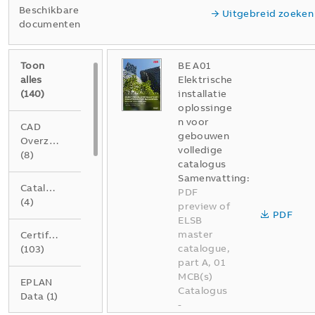
Beschikbare
Uitgebreid zoeken
documenten
Toon
BE A01
alles
Elektrische
(
140
)
installatie
oplossinge
n voor
CAD
gebouwen
Overzichtstekening
volledige
(
8
)
catalogus
Samenvatting:
Catalogus
PDF
(
4
)
preview of
PDF
ELSB
master
Certificaat
catalogue,
(
103
)
part A, 01
MCB(s)
EPLAN
Catalogus
Data
(
1
)
-