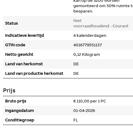
kan op de S200 worden
gemonteerd om 50% ruimte t
besparen.
Niet
Status
voorraadhoudend - Courant
Indicatieve levertijd
4 kalenderdagen
GTIN code
4016779551137
Netto gewicht
0,12 Kilogram
Land van herkomst
DE
Land van productie herkomst
DE
Prijs
Bruto prijs
€ 110,00 per 1 PC
Ingangsdatum
01-04-2026
Conditiegroep
FL