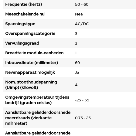
Frequentie (hertz)
50 - 60
Meeschakelende nul
Nee
Spanningstype
AC/DC
Overspanningscategorie
3
Vervuilingsgraad
3
Breedte in module-eenheden
1
Inbouwdiepte (millimeter)
69
Nevenapparaat mogelijk
Ja
Nom. stoothoudspanning
4
(Uimp) (kilovolt)
Omgevingstemperatuur tijdens
-25 - 55
bedrijf (graden celsius)
Aansluitbare geleiderdoorsnede
meerdraads (vierkante
0.75 - 25
millimeter)
Aansluitbare geleiderdoorsnede