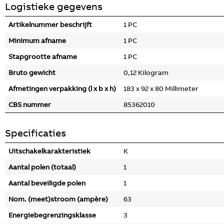
Logistieke gegevens
Artikelnummer beschrijft
1 PC
Minimum afname
1 PC
Stapgrootte afname
1 PC
Bruto gewicht
0,12 Kilogram
Afmetingen verpakking (l x b x h)
183 x 92 x 80 Millimeter
CBS nummer
85362010
Specificaties
Uitschakelkarakteristiek
K
Aantal polen (totaal)
1
Aantal beveiligde polen
1
Nom. (meet)stroom (ampère)
63
Energiebegrenzingsklasse
3