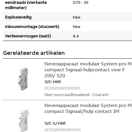
eendraads (vierkante
0.75 - 35
millimeter)
Explosieveilig
Nee
Inbouwmontage (stucwerk)
Nee
Verliesvermogen (watt)
4.4
Gerelateerde artikelen
Nevenapparaat modulair System pro M
compact Signaal-hulpcontact voor F
200/ S20
S2C-H6R
2CDS200912R0001
Niet voorraadhoudend - Courant
Nevenapparaat modulair System pro M
compact Signaal/hulp contact 1M
S2C-S/H6R
2CDS200922R0001