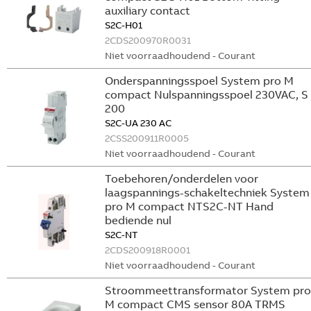
auxiliary contact
S2C-H01
2CDS200970R0031
Niet voorraadhoudend - Courant
Onderspanningsspoel System pro M
compact Nulspanningsspoel 230VAC, S
200
S2C-UA 230 AC
2CSS200911R0005
Niet voorraadhoudend - Courant
Toebehoren/onderdelen voor
laagspannings-schakeltechniek System
pro M compact NTS2C-NT Hand
bediende nul
S2C-NT
2CDS200918R0001
Niet voorraadhoudend - Courant
Stroommeettransformator System pro
M compact CMS sensor 80A TRMS