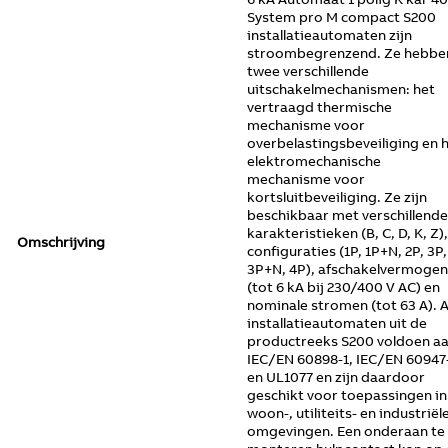
System pro M compact S200
installatieautomaten zijn
stroombegrenzend. Ze hebbe
twee verschillende
uitschakelmechanismen: het
vertraagd thermische
mechanisme voor
overbelastingsbeveiliging en 
elektromechanische
mechanisme voor
kortsluitbeveiliging. Ze zijn
beschikbaar met verschillende
karakteristieken (B, C, D, K, Z),
Omschrijving
configuraties (1P, 1P+N, 2P, 3P,
3P+N, 4P), afschakelvermogen
(tot 6 kA bij 230/400 V AC) en
nominale stromen (tot 63 A). A
installatieautomaten uit de
productreeks S200 voldoen a
IEC/EN 60898-1, IEC/EN 60947
en UL1077 en zijn daardoor
geschikt voor toepassingen in
woon-, utiliteits- en industriël
omgevingen. Een onderaan te