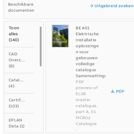
Beschikbare
Uitgebreid zoeken
documenten
Toon
BE A01
alles
Elektrische
(
140
)
installatie
oplossinge
n voor
CAD
gebouwen
Overzichtstekening
volledige
(
8
)
catalogus
Samenvatting:
Catalogus
PDF
(
4
)
preview of
PDF
ELSB
master
Certificaat
catalogue,
(
103
)
part A, 01
MCB(s)
EPLAN
Catalogus
Data
(
1
)
-