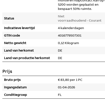
monteren hulpcontact kan op
S200 worden geplaatst en
bespaart 50% ruimte.
Niet
Status
voorraadhoudend - Courant
Indicatieve levertijd
4 kalenderdagen
GTIN code
4016779507301
Netto gewicht
0,12 Kilogram
Land van herkomst
DE
Land van productie herkomst
DE
Prijs
Bruto prijs
€ 83,80 per 1 PC
Ingangsdatum
01-04-2026
Conditiegroep
FL