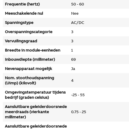
Frequentie (hertz)
50 - 60
Meeschakelende nul
Nee
Spanningstype
AC/DC
Overspanningscategorie
3
Vervuilingsgraad
3
Breedte in module-eenheden
1
Inbouwdiepte (millimeter)
69
Nevenapparaat mogelijk
Ja
Nom. stoothoudspanning
4
(Uimp) (kilovolt)
Omgevingstemperatuur tijdens
-25 - 55
bedrijf (graden celsius)
Aansluitbare geleiderdoorsnede
meerdraads (vierkante
0.75 - 25
millimeter)
Aansluitbare geleiderdoorsnede