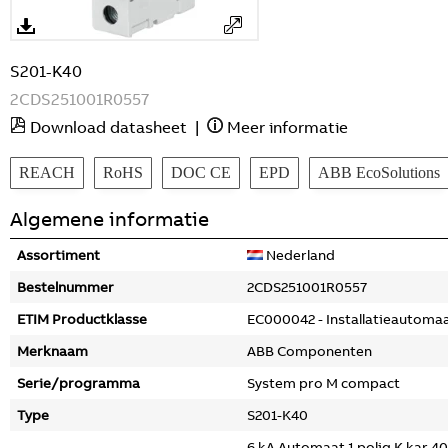
S201-K40
2CDS251001R0557
Download datasheet
|
Meer informatie
REACH
RoHS
DOC CE
EPD
ABB EcoSolutions
Algemene informatie
Assortiment
Nederland
Bestelnummer
2CDS251001R0557
ETIM Productklasse
EC000042 - Installatieautoma
Merknaam
ABB Componenten
Serie/programma
System pro M compact
Type
S201-K40
6 kA Automaat 1 polig K kar 4