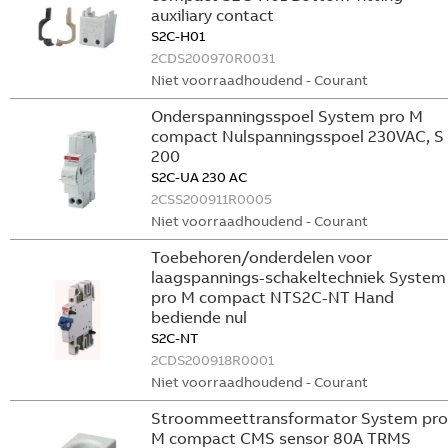
auxiliary contact
S2C-H01
2CDS200970R0031
Niet voorraadhoudend - Courant
Onderspanningsspoel System pro M
compact Nulspanningsspoel 230VAC, S
200
S2C-UA 230 AC
2CSS200911R0005
Niet voorraadhoudend - Courant
Toebehoren/onderdelen voor
laagspannings-schakeltechniek System
pro M compact NTS2C-NT Hand
bediende nul
S2C-NT
2CDS200918R0001
Niet voorraadhoudend - Courant
Stroommeettransformator System pro
M compact CMS sensor 80A TRMS