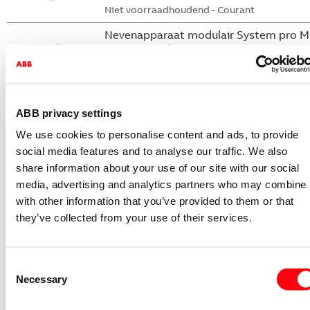
Niet voorraadhoudend - Courant
Nevenapparaat modulair System pro M
compact Hulpcontact
S2C-H6-11R
2CDS200946R0001
Niet voorraadhoudend - Courant
ABB privacy settings
Nevenapparaat modulair System pro M
We use cookies to personalise content and ads, to provide
compact Hulpcontact 1M+1V
social media features and to analyse our traffic. We also
share information about your use of our site with our social
S2C-H11L
media, advertising and analytics partners who may combine i
2CDS200936R0001
with other information that you’ve provided to them or that
Niet voorraadhoudend - Courant
they’ve collected from your use of their services.
Nevenapparaat modulair System pro M
compact Hulpcontact aan de rechterzij
2NO
Consent
S2C-H6-20R
Necessary
Selection
2CDS200946R0002
Niet voorraadhoudend - Courant