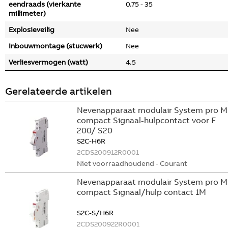
eendraads (vierkante
0.75 - 35
millimeter)
Explosieveilig
Nee
Inbouwmontage (stucwerk)
Nee
Verliesvermogen (watt)
4.5
Gerelateerde artikelen
Nevenapparaat modulair System pro M
compact Signaal-hulpcontact voor F
200/ S20
S2C-H6R
2CDS200912R0001
Niet voorraadhoudend - Courant
Nevenapparaat modulair System pro M
compact Signaal/hulp contact 1M
S2C-S/H6R
2CDS200922R0001