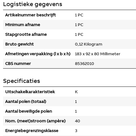
Logistieke gegevens
Artikelnummer beschrijft
1 PC
Minimum afname
1 PC
Stapgrootte afname
1 PC
Bruto gewicht
0,12 Kilogram
Afmetingen verpakking (l x b x h)
183 x 92 x 80 Millimeter
CBS nummer
85362010
Specificaties
Uitschakelkarakteristiek
K
Aantal polen (totaal)
1
Aantal beveiligde polen
1
Nom. (meet)stroom (ampère)
40
Energiebegrenzingsklasse
3