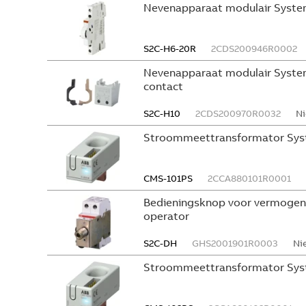
Nevenapparaat modulair System
S2C-H6-20R
2CDS200946R0002
Nevenapparaat modulair System
contact
S2C-H10
2CDS200970R0032
Ni
Stroommeettransformator Sys
CMS-101PS
2CCA880101R0001
Bedieningsknop voor vermogen
operator
S2C-DH
GHS2001901R0003
Ni
Stroommeettransformator Sys