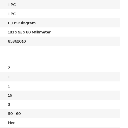
1 PC
1 PC
0,115 Kilogram
183 x 92 x 80 Millimeter
85362010
Z
1
1
16
3
50 - 60
Nee