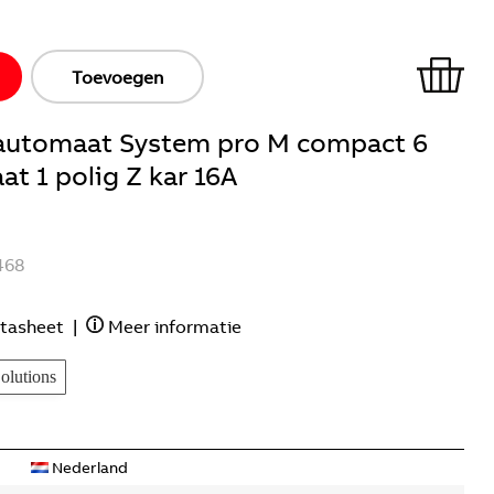
Toevoegen
ieautomaat System pro M compact 6
t 1 polig Z kar 16A
468
tasheet
|
Meer informatie
lutions
Nederland