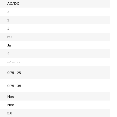
AC/DC
3
3
1
69
Ja
4
-25 - 55
0.75 - 25
0.75 - 35
Nee
Nee
2.8