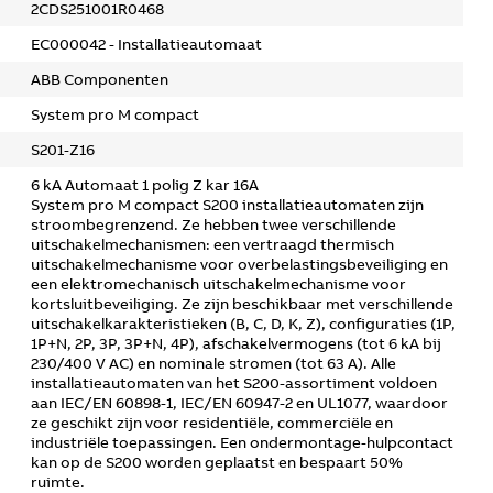
2CDS251001R0468
EC000042 - Installatieautomaat
ABB Componenten
System pro M compact
S201-Z16
6 kA Automaat 1 polig Z kar 16A
System pro M compact S200 installatieautomaten zijn
stroombegrenzend. Ze hebben twee verschillende
uitschakelmechanismen: een vertraagd thermisch
uitschakelmechanisme voor overbelastingsbeveiliging en
een elektromechanisch uitschakelmechanisme voor
kortsluitbeveiliging. Ze zijn beschikbaar met verschillende
uitschakelkarakteristieken (B, C, D, K, Z), configuraties (1P,
1P+N, 2P, 3P, 3P+N, 4P), afschakelvermogens (tot 6 kA bij
230/400 V AC) en nominale stromen (tot 63 A). Alle
installatieautomaten van het S200-assortiment voldoen
aan IEC/EN 60898-1, IEC/EN 60947-2 en UL1077, waardoor
ze geschikt zijn voor residentiële, commerciële en
industriële toepassingen. Een ondermontage-hulpcontact
kan op de S200 worden geplaatst en bespaart 50%
ruimte.