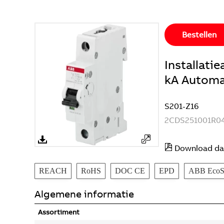
Bestellen
Installat
kA Automaa
S201-Z16
2CDS251001R0
Download da
REACH
RoHS
DOC CE
EPD
ABB EcoSo
Algemene informatie
Assortiment