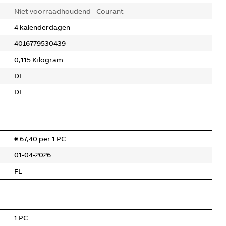
Niet voorraadhoudend - Courant
4 kalenderdagen
4016779530439
0,115 Kilogram
DE
DE
€ 67,40 per 1 PC
01-04-2026
FL
1 PC