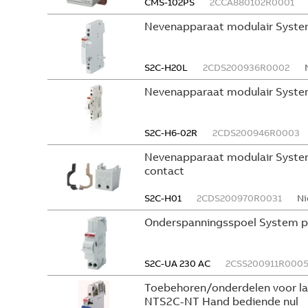
CMS-102PS
2CCA880102R0001
Nevenapparaat modulair Syste
S2C-H20L
2CDS200936R0002
Nevenapparaat modulair Syste
S2C-H6-02R
2CDS200946R0003
Nevenapparaat modulair System
contact
S2C-H01
2CDS200970R0031
Ni
Onderspanningsspoel System p
S2C-UA 230 AC
2CSS200911R000
Toebehoren/onderdelen voor l
NTS2C-NT Hand bediende nul