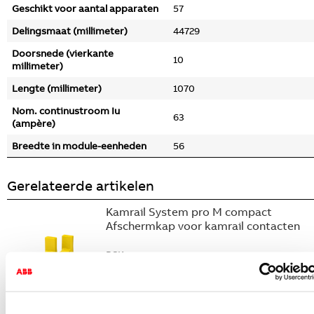
Geschikt voor aantal apparaten
57
Delingsmaat (millimeter)
44729
Doorsnede (vierkante
10
millimeter)
Lengte (millimeter)
1070
Nom. continustroom Iu
63
(ampère)
Breedte in module-eenheden
56
Gerelateerde artikelen
Kamrail System pro M compact
Afschermkap voor kamrail contacten
BSKc
2CDL200331R0013
Niet voorraadhoudend - Courant
Kamrail System pro M compact Eind k