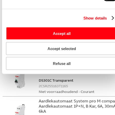
6kA
DS301C C16 A30
2CSR255163R1164
Show details
Niet voorraadhoudend - Courant
Aardlekautomaat System pro M compa
Aardlekautomaat 1P+N, B Kar, 16A, 30m
Accept all
6kA
DS301C B16 A30
Accept selected
2CSR255163R1165
Niet voorraadhoudend - Courant
Refuse all
Aardlekautomaat System pro M compa
DEMO
DS301C Transparent
2CSR255163T1165
Niet voorraadhoudend - Courant
Aardlekautomaat System pro M compa
Aardlekautomaat 1P+N, B Kar, 6A, 30mA
6kA