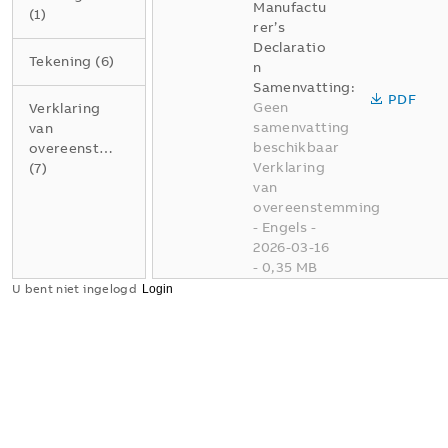
Manufactu
(
1
)
rer’s
Declaratio
Tekening
(
6
)
n
Samenvatting:
PDF
Geen
Verklaring
samenvatting
van
beschikbaar
overeenstemming
Verklaring
(
7
)
van
overeenstemming
-
Engels
-
2026-03-16
-
0,35 MB
U bent niet ingelogd
REACH
Manufactu
rer’s
Declaratio
n
Samenvatting:
Geen