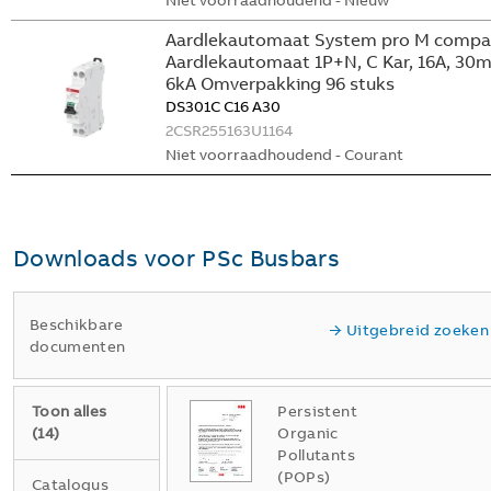
Niet voorraadhoudend - Nieuw
Aardlekautomaat System pro M compa
Aardlekautomaat 1P+N, C Kar, 16A, 30m
6kA Omverpakking 96 stuks
DS301C C16 A30
2CSR255163U1164
Niet voorraadhoudend - Courant
Downloads voor
PSc Busbars
Beschikbare
Uitgebreid zoeken
documenten
Toon alles
Persistent
(
14
)
Organic
Pollutants
(POPs)
Catalogus