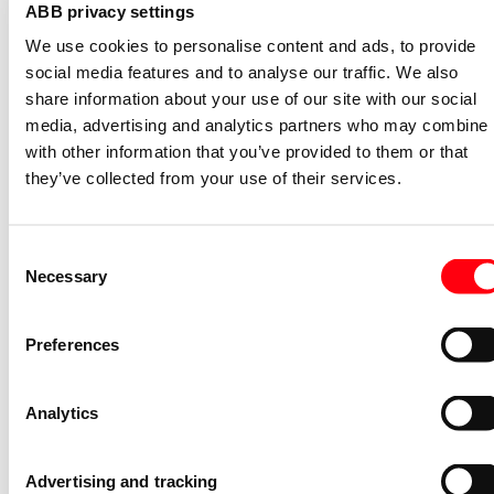
ABB privacy settings
voor DS301C verzamelrail
We use cookies to personalise content and ads, to provide
PSc-END
social media features and to analyse our traffic. We also
2CDL200331R0003
share information about your use of our site with our social
Niet voorraadhoudend - Courant
media, advertising and analytics partners who may combine i
Aardlekautomaat System pro M compa
with other information that you’ve provided to them or that
Aardlekautomaat 1P+N, C Kar, 6A, 30mA
they’ve collected from your use of their services.
6kA
DS301C C6 A30
2CSR255163R1064
Consent
Niet voorraadhoudend - Courant
Necessary
Selection
Aardlekautomaat System pro M compa
Aardlekautomaat 1P+N, B Kar, 13, 30mA
Preferences
6kA
DS301C B13 A30
2CSR255163R1135
Analytics
Niet voorraadhoudend - Courant
Aardlekautomaat System pro M compa
Advertising and tracking
Aardlekautomaat 1P+N, C Kar, 16A, 30m