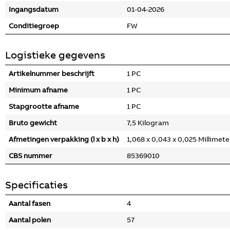
Ingangsdatum
01-04-2026
Conditiegroep
FW
Logistieke gegevens
Artikelnummer beschrijft
1 PC
Minimum afname
1 PC
Stapgrootte afname
1 PC
Bruto gewicht
7,5 Kilogram
Afmetingen verpakking (l x b x h)
1,068 x 0,043 x 0,025 Millimete
CBS nummer
85369010
Specificaties
Aantal fasen
4
Aantal polen
57