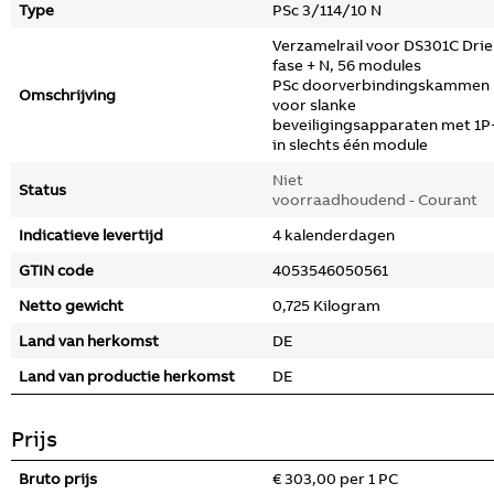
Type
PSc 3/114/10 N
Verzamelrail voor DS301C Drie
fase + N, 56 modules
PSc doorverbindingskammen
Omschrijving
voor slanke
beveiligingsapparaten met 1
in slechts één module
Niet
Status
voorraadhoudend - Courant
Indicatieve levertijd
4 kalenderdagen
GTIN code
4053546050561
Netto gewicht
0,725 Kilogram
Land van herkomst
DE
Land van productie herkomst
DE
Prijs
Bruto prijs
€ 303,00 per 1 PC