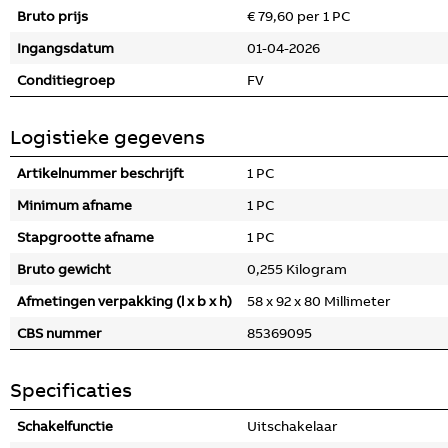
Bruto prijs
€ 79,60 per 1 PC
Ingangsdatum
01-04-2026
Conditiegroep
FV
Logistieke gegevens
Artikelnummer beschrijft
1 PC
Minimum afname
1 PC
Stapgrootte afname
1 PC
Bruto gewicht
0,255 Kilogram
Afmetingen verpakking (l x b x h)
58 x 92 x 80 Millimeter
CBS nummer
85369095
Specificaties
Schakelfunctie
Uitschakelaar