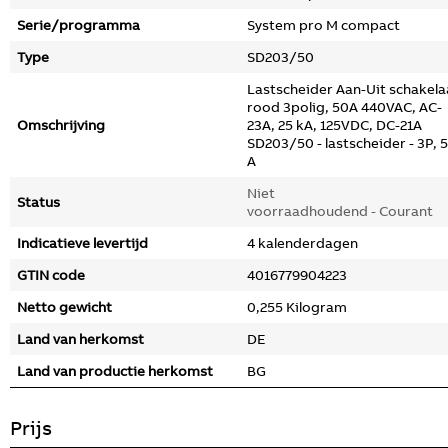
Serie/programma
System pro M compact
Type
SD203/50
Lastscheider Aan-Uit schakela
rood 3polig, 50A 440VAC, AC-
Omschrijving
23A, 25 kA, 125VDC, DC-21A
SD203/50 - lastscheider - 3P, 
A
Niet
Status
voorraadhoudend - Courant
Indicatieve levertijd
4 kalenderdagen
GTIN code
4016779904223
Netto gewicht
0,255 Kilogram
Land van herkomst
DE
Land van productie herkomst
BG
Prijs