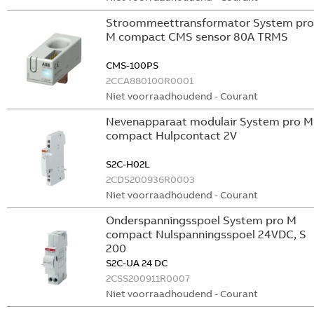
Stroommeettransformator System pro
M compact CMS sensor 80A TRMS
CMS-100PS
2CCA880100R0001
Niet voorraadhoudend - Courant
Nevenapparaat modulair System pro M
compact Hulpcontact 2V
S2C-H02L
2CDS200936R0003
Niet voorraadhoudend - Courant
Onderspanningsspoel System pro M
compact Nulspanningsspoel 24VDC, S
200
S2C-UA 24 DC
2CSS200911R0007
Niet voorraadhoudend - Courant