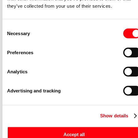
2CCA880101R0001
they’ve collected from your use of their services.
Niet voorraadhoudend - Courant
Bedieningsknop voor
vermogensschakelaar System pro M
Consent
compact Through the door operator
Necessary
Selection
S2C-DH
GHS2001901R0003
Niet voorraadhoudend - Courant
Preferences
Stroommeettransformator System pro
M compact CMS sensor 20A TRMS
Analytics
CMS-102PS
2CCA880102R0001
Advertising and tracking
Niet voorraadhoudend - Courant
Nevenapparaat modulair System pro M
compact Hulpcontact 2M
Show details
S2C-H20L
2CDS200936R0002
Accept all