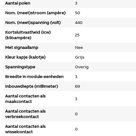
Aantal polen
3
Nom. (meet)stroom (ampère)
50
Nom. (meet)spanning (volt)
440
Kortsluitvastheid (Icw)
25
(kiloampère)
Met signaallamp
Nee
Kleur kapje (kalotje)
Grijs
Spanningstype
Overig
Breedte in module-eenheden
3
Inbouwdiepte (millimeter)
69
Aantal contacten als
3
maakcontact
Aantal contacten als
0
verbreekcontact
Aantal contacten als
0
wisselcontact