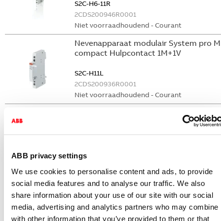
S2C-H6-11R
2CDS200946R0001
Niet voorraadhoudend - Courant
Nevenapparaat modulair System pro M
compact Hulpcontact 1M+1V
S2C-H11L
2CDS200936R0001
Niet voorraadhoudend - Courant
Nevenapparaat modulair System pro M
compact Hulpcontact aan de rechterzij
2NO
S2C-H6-20R
2CDS200946R0002
ABB privacy settings
Niet voorraadhoudend - Courant
We use cookies to personalise content and ads, to provide
Stroommeettransformator System pro
social media features and to analyse our traffic. We also
M compact CMS sensor 40A TRMS
share information about your use of our site with our social
media, advertising and analytics partners who may combine i
CMS-101PS
with other information that you’ve provided to them or that