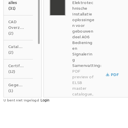
alles
Elektrotec
(
31
)
hnische
installatie
oplossinge
CAD
n voor
Overzichtstekening
gebouwen
(
2
)
deel A06
Bediening
Catalogus
en
(
2
)
Signalerin
g
Samenvatting:
Certificaat
PDF
(
12
)
PDF
preview of
ELSB
Gegevensblad
master
(
1
)
catalogue,
part A, 06
U bent niet ingelogd
Instructie
Command
(
2
)
and
signalling
Catalogus
Product