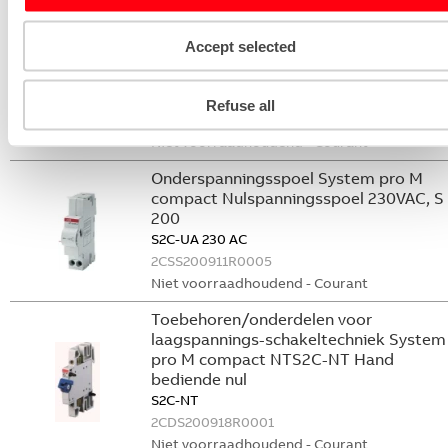
Niet voorraadhoudend - Courant
Nevenapparaat modulair System pro M
Accept selected
compact Hulpcontact
S2C-H6-02R
Refuse all
2CDS200946R0003
Niet voorraadhoudend - Courant
Onderspanningsspoel System pro M
compact Nulspanningsspoel 230VAC, S
200
S2C-UA 230 AC
2CSS200911R0005
Niet voorraadhoudend - Courant
Toebehoren/onderdelen voor
laagspannings-schakeltechniek System
pro M compact NTS2C-NT Hand
bediende nul
S2C-NT
2CDS200918R0001
Niet voorraadhoudend - Courant