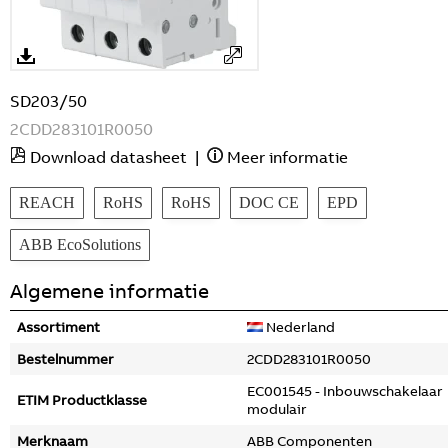
SD203/50
2CDD283101R0050
Download datasheet
|
Meer informatie
REACH
RoHS
RoHS
DOC CE
EPD
ABB EcoSolutions
Algemene informatie
Assortiment
Nederland
Bestelnummer
2CDD283101R0050
EC001545 - Inbouwschakelaar
ETIM Productklasse
modulair
Merknaam
ABB Componenten