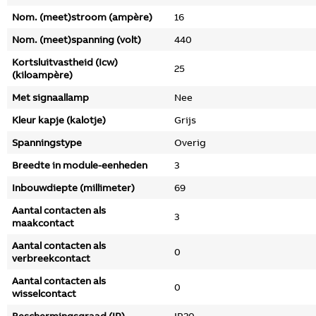
Nom. (meet)stroom (ampère)
16
Nom. (meet)spanning (volt)
440
Kortsluitvastheid (Icw)
25
(kiloampère)
Met signaallamp
Nee
Kleur kapje (kalotje)
Grijs
Spanningstype
Overig
Breedte in module-eenheden
3
Inbouwdiepte (millimeter)
69
Aantal contacten als
3
maakcontact
Aantal contacten als
0
verbreekcontact
Aantal contacten als
0
wisselcontact