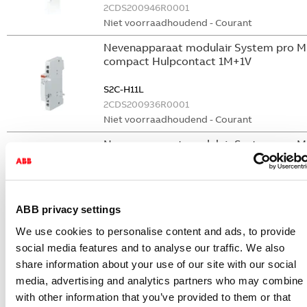
2CDS200946R0001
Niet voorraadhoudend - Courant
Nevenapparaat modulair System pro M
compact Hulpcontact 1M+1V
S2C-H11L
2CDS200936R0001
Niet voorraadhoudend - Courant
Nevenapparaat modulair System pro M
compact Hulpcontact aan de rechterzij
2NO
S2C-H6-20R
2CDS200946R0002
ABB privacy settings
Niet voorraadhoudend - Courant
We use cookies to personalise content and ads, to provide
Stroommeettransformator System pro
social media features and to analyse our traffic. We also
M compact CMS sensor 40A TRMS
share information about your use of our site with our social
media, advertising and analytics partners who may combine i
CMS-101PS
with other information that you’ve provided to them or that
2CCA880101R0001