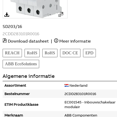
SD203/16
2CDD283101R0016
Download datasheet
|
Meer informatie
REACH
RoHS
RoHS
DOC CE
EPD
ABB EcoSolutions
Algemene informatie
Assortiment
Nederland
Bestelnummer
2CDD283101R0016
EC001545 - Inbouwschakelaar
ETIM Productklasse
modulair
Merknaam
ABB Componenten