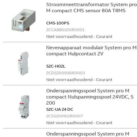
Stroommeettransformator System pro
M compact CMS sensor 80A TRMS
CMS-100PS
2CCA880100R0001
Niet voorraadhoudend - Courant
Nevenapparaat modulair System pro M
compact Hulpcontact 2V
S2C-H02L
2CDS200936R0003
Niet voorraadhoudend - Courant
Onderspanningsspoel System pro M
compact Nulspanningsspoel 24VDC, S
200
S2C-UA 24 DC
2CSS200911R0007
Niet voorraadhoudend - Courant
Onderspanningsspoel System pro M