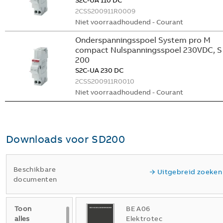
S2C-UA 110 DC
2CSS200911R0009
Niet voorraadhoudend - Courant
Onderspanningsspoel System pro M
compact Nulspanningsspoel 230VDC, S
200
S2C-UA 230 DC
2CSS200911R0010
Niet voorraadhoudend - Courant
Downloads voor
SD200
Beschikbare
Uitgebreid zoeken
documenten
Toon
BE A06
alles
Elektrotec