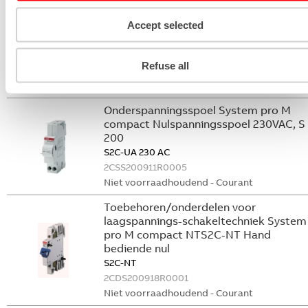
Nevenapparaat modulair System pro M
Accept selected
compact Hulpcontact
S2C-H6-02R
Refuse all
2CDS200946R0003
Niet voorraadhoudend - Courant
Onderspanningsspoel System pro M
compact Nulspanningsspoel 230VAC, S
200
S2C-UA 230 AC
2CSS200911R0005
Niet voorraadhoudend - Courant
Toebehoren/onderdelen voor
laagspannings-schakeltechniek System
pro M compact NTS2C-NT Hand
bediende nul
S2C-NT
2CDS200918R0001
Niet voorraadhoudend - Courant