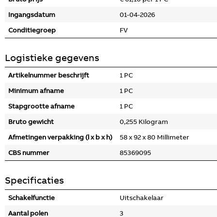
Ingangsdatum
01-04-2026
Conditiegroep
FV
Logistieke gegevens
Artikelnummer beschrijft
1 PC
Minimum afname
1 PC
Stapgrootte afname
1 PC
Bruto gewicht
0,255 Kilogram
Afmetingen verpakking (l x b x h)
58 x 92 x 80 Millimeter
CBS nummer
85369095
Specificaties
Schakelfunctie
Uitschakelaar
Aantal polen
3