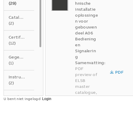
(
29
)
hnische
installatie
oplossinge
Catalogus
n voor
(
2
)
gebouwen
deel A06
Certificaat
Bediening
(
12
)
en
Signalerin
g
Gegevensblad
Samenvatting:
(
1
)
PDF
PDF
preview of
Instructie
ELSB
(
2
)
master
catalogue,
Product
part A, 06
U bent niet ingelogd
milieu
Command
conformiteitsverklaring
and
(
3
)
signalling
Catalogus
-
Recycling