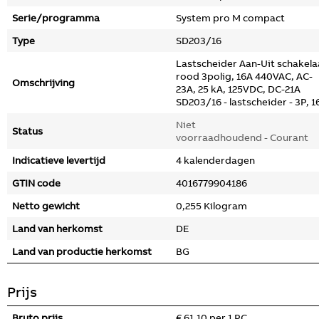
Serie/programma
System pro M compact
Type
SD203/16
Lastscheider Aan-Uit schakela
rood 3polig, 16A 440VAC, AC-
Omschrijving
23A, 25 kA, 125VDC, DC-21A
SD203/16 - lastscheider - 3P, 1
Niet
Status
voorraadhoudend - Courant
Indicatieve levertijd
4 kalenderdagen
GTIN code
4016779904186
Netto gewicht
0,255 Kilogram
Land van herkomst
DE
Land van productie herkomst
BG
Prijs
Bruto prijs
€ 61,10 per 1 PC