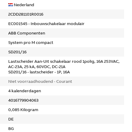
Nederland
2CDD281101R0016
EC001545 - Inbouwschakelaar modulair
ABB Componenten
System pro M compact
SD201/16
Lastscheider Aan-Uit schakelaar rood 1polig, 16A 253VAC,
AC-23A, 25 kA, 60VDC, DC-21A
SD201/16 - lastscheider - 1P, 16A
Niet voorraadhoudend - Courant
4 kalenderdagen
4016779904063
0,085 Kilogram
DE
BG