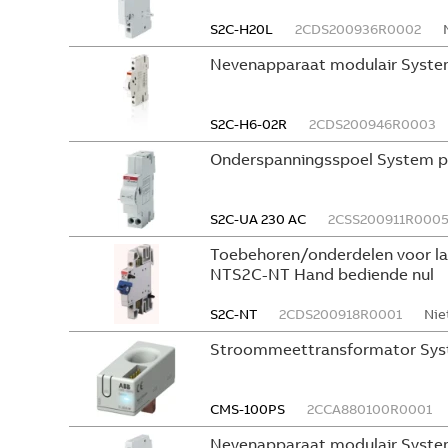
S2C-H20L
2CDS200936R0002
Nevenapparaat modulair Syste
S2C-H6-02R
2CDS200946R0003
Onderspanningsspoel System p
S2C-UA 230 AC
2CSS200911R000
Toebehoren/onderdelen voor l
NTS2C-NT Hand bediende nul
S2C-NT
2CDS200918R0001
Nie
Stroommeettransformator Sys
CMS-100PS
2CCA880100R0001
Nevenapparaat modulair Syste