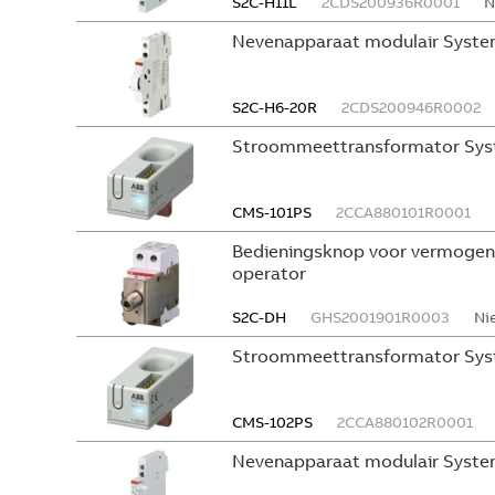
S2C-H11L
2CDS200936R0001
N
Nevenapparaat modulair System
S2C-H6-20R
2CDS200946R0002
Stroommeettransformator Sys
CMS-101PS
2CCA880101R0001
Bedieningsknop voor vermogen
operator
S2C-DH
GHS2001901R0003
Ni
Stroommeettransformator Sys
CMS-102PS
2CCA880102R0001
Nevenapparaat modulair Syste