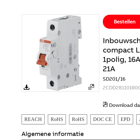
Bestellen
Inbouwsch
compact La
1polig, 16
21A
SD201/16
2CDD281101R0
Download da
REACH
RoHS
RoHS
DOC CE
EPD
Algemene informatie