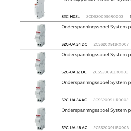
S2C-H02L
2CDS200936R0003
Onderspanningsspoel System p
S2C-UA 24 DC
2CSS200911R0007
Onderspanningsspoel System p
S2C-UA 12 DC
2CSS200911R0001
Onderspanningsspoel System p
S2C-UA 24 AC
2CSS200911R0002
Onderspanningsspoel System p
S2C-UA 48 AC
2CSS200911R0003