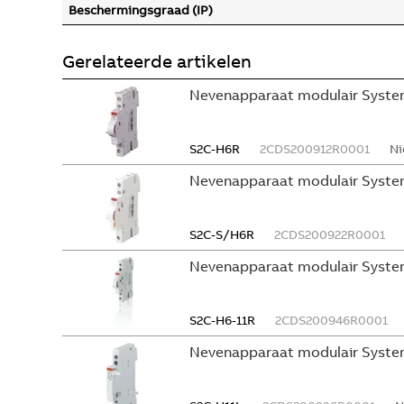
Beschermingsgraad (IP)
Gerelateerde artikelen
Nevenapparaat modulair System
S2C-H6R
2CDS200912R0001
Ni
Nevenapparaat modulair Syste
S2C-S/H6R
2CDS200922R0001
Nevenapparaat modulair Syste
S2C-H6-11R
2CDS200946R0001
Nevenapparaat modulair Syste