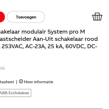
Toevoegen
akelaar modulair System pro M
stscheider Aan-Uit schakelaar rood
A 253VAC, AC-23A, 25 kA, 60VDC, DC-
016
tasheet
|
Meer informatie
ABB EcoSolutions