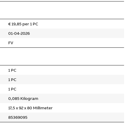
€ 19,85 per 1 PC
01-04-2026
FV
1 PC
1 PC
1 PC
0,085 Kilogram
17,5 x 92 x 80 Millimeter
85369095