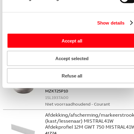
Afdekstrook 12mod. Mistral65
1SLM006500A1929
1SL1929A00
Niet voorraadhoudend - Courant
Show details
Kabeldoorvoertule MISTRAL65
Kabelinvoer tule ø20
Accept all
MZKT20P10
1SL1936A00
Accept selected
Niet voorraadhoudend - Courant
Kabeldoorvoertule MISTRAL65
Refuse all
Kabelinvoer tule ø25
MZKT25P10
1SL1937A00
Niet voorraadhoudend - Courant
Afdekking/afscherming/markeerstroo
(kast/lessenaar) MISTRAL41W
Afdekprofiel 12M GWT 750 MISTRAL41
41Z24