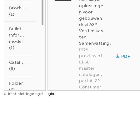
oplossinge
Brochure
n voor
(
1
)
gebouwen
deel A22
Building
Verdeelkas
information
ten
model
Samenvatting:
(
1
)
PDF
preview of
PDF
ELSB
Catalogus
master
(
6
)
catalogue,
part A, 22
Folder
Consumer
(
2
)
units
U bent niet ingelogd
Catalogus
Gegevensblad
-
(
1
)
Nederlands
-
2026-03-
24
-
4,68
Handleiding
MB
(
2
)