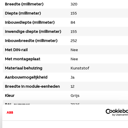
Breedte (millimeter)
320
Diepte (millimeter)
155
Inbouwdiepte (millimeter)
84
Inwendige diepte (millimeter)
155
Inbouwbreedte (millimeter)
252
Met DIN-rail
Nee
Met montageplaat
Nee
Materiaal behuizing
Kunststof
Aanbouwmogelijkheid
Ja
Breedte in module-eenheden
12
Kleur
Grijs
RAL-nummer
7035
Met slot
Nee
Beschermingsgraad (IP)
IP65