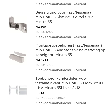
Niet voorraadhoudend - Courant
Deursluiting voor kast/lessenaar
MISTRAL65 Slot incl. sleutel t.b.v
Mistral65
MZS65
1SL1931A00
Niet voorraadhoudend - Courant
Montagetoebehoren (kast/lessenaar)
MISTRAL65 Adapter tbv. bevestiging o
kabelgoot, Mistral65
MZRB65
1SL1942A00
Niet voorraadhoudend - Courant
Toebehoren/onderdelen voor
installatiekast MISTRAL65 Tmax kit XT
t.b.v. Mistral65H size 2x12
41Z131
1SLM006500A1969
Niet voorraadhoudend - Courant