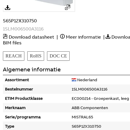
S65P12X310750
1SLM006500A3116
Download datasheet
|
Meer informatie
|
Downlo
BIM files
REACH
RoHS
DOC CE
Algemene informatie
Assortiment
Nederland
Bestelnummer
1SLM006500A3116
ETIM Productklasse
EC000214 - Groepenkast, leeg
Merknaam
ABB Componenten
Serie/programma
MISTRAL65
Type
S65P12X310750