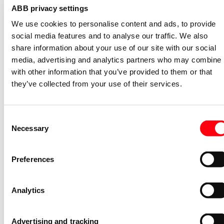
Type sluiting
Overig
ABB privacy settings
Inbouwhoogte (millimeter)
528
We use cookies to personalise content and ads, to provide
social media features and to analyse our traffic. We also
Aard-verbindingsblok
Nee
share information about your use of our site with our social
Nulleider verbindingsblok
Nee
media, advertising and analytics partners who may combine i
Signaaldoorlatende deur
Nee
with other information that you’ve provided to them or that
they’ve collected from your use of their services.
Type deur
Enkel
Gerelateerde artikelen
Consent
Necessary
Selection
Kabeldoorvoertule MISTRAL65
Kabelinvoer tule ø16
Preferences
MZKT16P10
1SL1935A00
Niet voorraadhoudend - Courant
Analytics
Afdekstrip (modulair) voor
kast/lessenaar inbouw MISTRAL65
Advertising and tracking