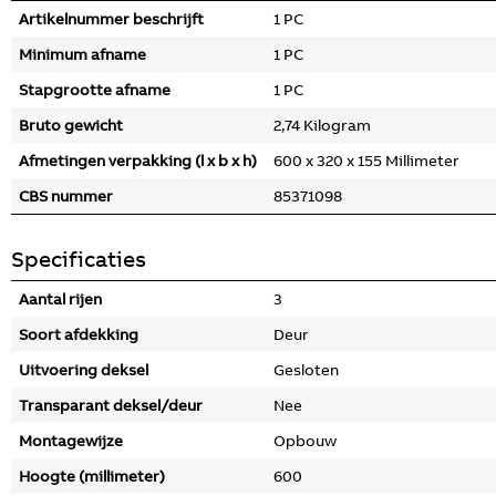
Artikelnummer beschrijft
1 PC
Minimum afname
1 PC
Stapgrootte afname
1 PC
Bruto gewicht
2,74 Kilogram
Afmetingen verpakking (l x b x h)
600 x 320 x 155 Millimeter
CBS nummer
85371098
Specificaties
Aantal rijen
3
Soort afdekking
Deur
Uitvoering deksel
Gesloten
Transparant deksel/deur
Nee
Montagewijze
Opbouw
Hoogte (millimeter)
600