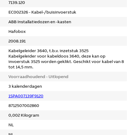
7139.120
EC002326 - Kabel-/buisinvoerstuk
ABB Installatiedozen en -kasten
Hafobox
2008.191
Kabelgeleider 3640, t.b.v. inzetstuk 3525
Kabelgeleider voor kabeldoos 3640, deze kan op
invoerstuk 3525 worden geklikt. Geschikt voor kabel van 8
tot 14,5 mm.
Voorraadhoudend - Uitlopend
3 kalenderdagen
1SPA007139F9120
8712507002860
0,002 Kilogram
NL
NL