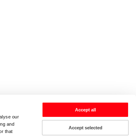
Accept all
alyse our
ing and
Accept selected
r that