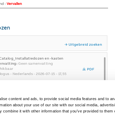
nd -
Vervallen
ozen
Uitgebreid zoeken
atalog_Installatiedozen en -kasten
nvatting:
Geen samenvatting
hikbaar
PDF
logus
-
Nederlands
-
2026-07-15
-
17,55
BIM-Kabeldozen-Hafobox-3640/1 MB S-
ssoires kabeldoos
ise content and ads, to provide social media features and to an
nvatting:
Zip file with RFA, DWG and IFC
ZIP
rmation about your use of our site with our social media, advertis
format
 combine it with other information that you’ve provided to them o
ding information model
-
Engels,