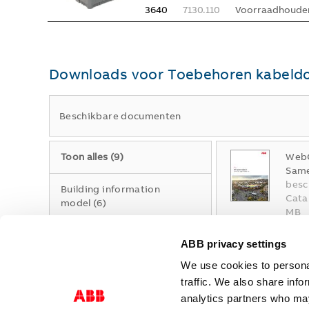
3640
7130.110
Voorraadhoude
Downloads voor
Toebehoren kabeld
Beschikbare documenten
Toon alles
(
9
)
WebC
Same
besc
Building information
Cata
model
(
6
)
MB
Catalogus
(
1
)
ABB privacy settings
ABB-
Acce
ZIP
We use cookies to personal
Verklaring van
Same
overeenstemming
(
2
)
traffic. We also share info
file 
analytics partners who may
Buil