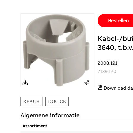
Bestellen
Kabel-/bu
3640, t.b.v
2008.191
7139.120
Download da
REACH
DOC CE
Algemene informatie
Assortiment