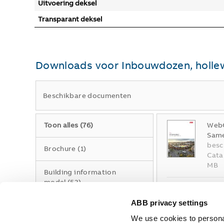
Uitvoering deksel
Transparant deksel
Downloads voor
Inbouwdozen, holl
Beschikbare documenten
Toon alles
(
76
)
WebC
Same
besc
Brochure
(
1
)
Cata
MB
Building information
model
(
53
)
ABB-
Inbo
ZIP
ABB privacy settings
Catalogus
(
1
)
Same
file
We use cookies to personal