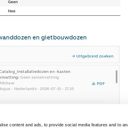
Geen
Nee
ewanddozen en gietbouwdozen
Uitgebreid zoeken
atalog_Installatiedozen en -kasten
nvatting:
Geen samenvatting
hikbaar
PDF
logus
-
Nederlands
-
2026-07-15
-
17,55
BIM-Installatiedozen-Hafobox-C95-
uw centraaldoos
nvatting:
Zip file with RFA, DWG and IFC
ZIP
 formats
ise content and ads, to provide social media features and to an