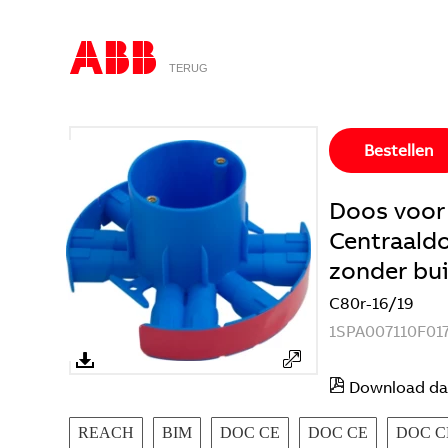
TERUG
Bestellen
Doos voor
Centraald
zonder bu
C80r-16/19
1SPA007110F01
Download da
REACH
BIM
DOC CE
DOC CE
DOC C