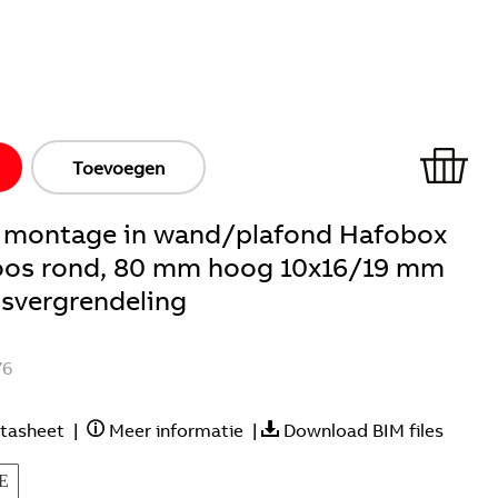
Toevoegen
 montage in wand/plafond Hafobox
oos rond, 80 mm hoog 10x16/19 mm
isvergrendeling
76
tasheet
|
Meer informatie
|
Download BIM files
E