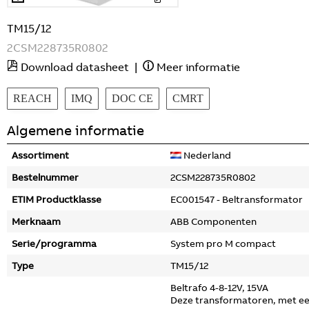
TM15/12
2CSM228735R0802
Download datasheet
|
Meer informatie
REACH
IMQ
DOC CE
CMRT
Algemene informatie
Assortiment
Nederland
Bestelnummer
2CSM228735R0802
ETIM Productklasse
EC001547 - Beltransformator
Merknaam
ABB Componenten
Serie/programma
System pro M compact
Type
TM15/12
Beltrafo 4-8-12V, 15VA
Deze transformatoren, met e