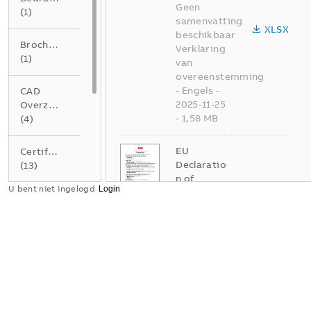
Geen
(
1
)
samenvatting
XLSX
beschikbaar
Brochure
Verklaring
(
1
)
van
overeenstemming
-
Engels
-
CAD
2025-11-25
Overzichtstekening
-
1,58 MB
(
4
)
EU
Certificaat
Declaratio
(
13
)
n of
U bent niet ingelogd
Conformit
Instructie
y_TM
(
1
)
Samenvatting:
Geen
Verklaring
samenvatting
van
beschikbaar
PDF
overeenstemming
Verklaring
(
5
)
van
overeenstemming