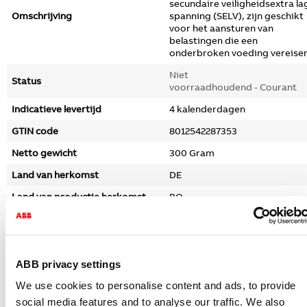
secundaire veiligheidsextra la
Omschrijving
spanning (SELV), zijn geschikt
voor het aansturen van
belastingen die een
onderbroken voeding vereisen
Niet
Status
voorraadhoudend - Courant
Indicatieve levertijd
4 kalenderdagen
GTIN code
8012542287353
Netto gewicht
300 Gram
Land van herkomst
DE
Land van productie herkomst
RO
Prijs
Bruto prijs
€ 67,70 per 1 PC
ABB privacy settings
Ingangsdatum
01-04-2026
We use cookies to personalise content and ads, to provide
social media features and to analyse our traffic. We also
Conditiegroep
FV