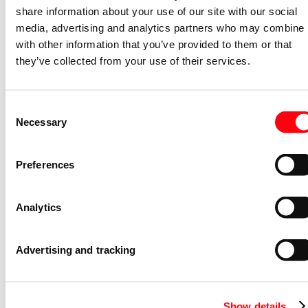
share information about your use of our site with our social
media, advertising and analytics partners who may combine i
Logistieke gegevens
with other information that you’ve provided to them or that
they’ve collected from your use of their services.
Artikelnummer beschrijft
1 PC
Minimum afname
1 PC
Stapgrootte afname
1 PC
Consent
Necessary
Selection
Bruto gewicht
300 Gram
Afmetingen verpakking (l x b x h)
65 x 85 x 36 Millimeter
Preferences
CBS nummer
85043121
Analytics
Specificaties
Primaire spanning (volt)
230
Advertising and tracking
Secundaire spanning 1 (volt)
4
Secundaire spanning 2 (volt)
8
Secundaire spanning 3 (volt)
12
Show details