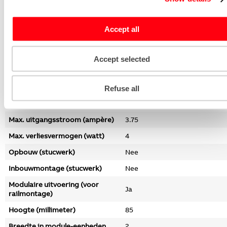
Secundaire stroomsterkte 1
3.75
(ampère)
Accept all
Secundaire stroomsterkte 2
1.87
(ampère)
Accept selected
Secundaire stroomsterkte 3
1.25
(ampère)
Max. uitgangsvermogen (watt)
15
Refuse all
Lengte (millimeter)
65
Max. uitgangsstroom (ampère)
3.75
Max. verliesvermogen (watt)
4
Opbouw (stucwerk)
Nee
Inbouwmontage (stucwerk)
Nee
Modulaire uitvoering (voor
Ja
railmontage)
Hoogte (millimeter)
85
Breedte in module-eenheden
2