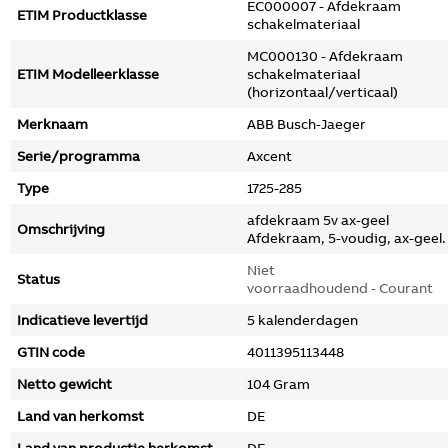
EC000007 - Afdekraam
ETIM Productklasse
schakelmateriaal
MC000130 - Afdekraam
ETIM Modelleerklasse
schakelmateriaal
(horizontaal/verticaal)
Merknaam
ABB Busch-Jaeger
Serie/programma
Axcent
Type
1725-285
afdekraam 5v ax-geel
Omschrijving
Afdekraam, 5-voudig, ax-geel.
Niet
Status
voorraadhoudend - Courant
Indicatieve levertijd
5 kalenderdagen
GTIN code
4011395113448
Netto gewicht
104 Gram
Land van herkomst
DE