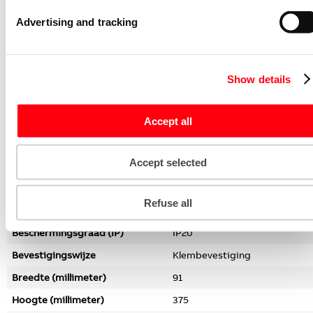
Materiaal
Kunststof
Advertising and tracking
Inbouwbreedte (millimeter)
63
Materiaalkwaliteit
Thermoplast
Halogeenvrij
Ja
Show details
Oppervlaktebescherming
Onbehandeld
Uitvoering oppervlakte
Glanzend
Accept all
Kleur
Geel
Accept selected
RAL-Nummer (vergelijkbaar)
1018
Transparant
Nee
Refuse all
Met klapdeksel
Nee
Beschermingsgraad (IP)
IP20
Bevestigingswijze
Klembevestiging
Breedte (millimeter)
91
Hoogte (millimeter)
375