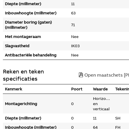
Diepte (millimeter)
11
Inbouwhoogte (millimeter)
63
Diameter boring (gaten)
71
(millimeter)
Met montageraam
Nee
Slagvastheid
IK03
Antibacteriële behandeling
Nee
Reken en teken
Open maatschets [P
specificaties
Kenmerk
Poort
Waarde
Tekeni
Horizontaal
Montagerichting
0
en
verticaal
Diepte (millimeter)
0
11
SH
Inbouwhoogte (millimeter)
0
64
FH