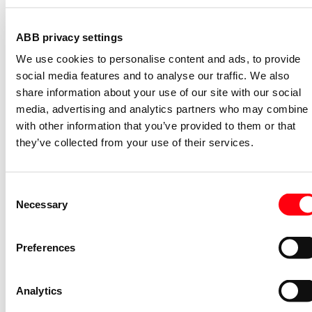
Specificaties
ABB privacy settings
Aantal eenheden
5
We use cookies to personalise content and ads, to provide
Montagerichting
Horizontaal en verticaal
social media features and to analyse our traffic. We also
Aantal eenheden horizontaal
5
share information about your use of our site with our social
Aantal eenheden verticaal
5
media, advertising and analytics partners who may combine i
with other information that you’ve provided to them or that
Aantal modules horizontaal (bij
5
modulair systeem)
they’ve collected from your use of their services.
Aantal modules verticaal (bij
5
modulair systeem)
Consent
Inbouwmontage (stucwerk)
Ja
Necessary
Selection
Geschikt voor vloerpot
Nee
Geschikt voor wandgoot
Ja
Preferences
Geschikt voor inbouwinstallatie
Nee
(geen stucwerk)
Analytics
Tekstveld/beschrijvingsvlak
Nee