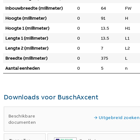
Inbouwbreedte (millimeter)
0
64
FW
Hoogte (millimeter)
0
91
H
Hoogte 1 (millimeter)
0
13.5
H1
Lengte 1 (millimeter)
0
13.5
L1
Lengte 2 (millimeter)
0
7
L2
Breedte (millimeter)
0
375
L
Aantal eenheden
0
5
n
Downloads voor
BuschAxcent
Beschikbare
Uitgebreid zoeken
documenten