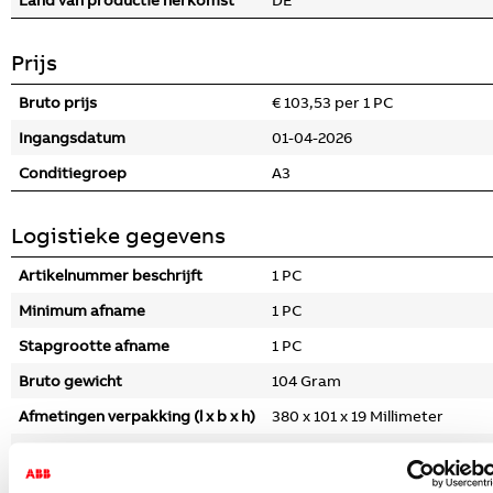
Land van productie herkomst
DE
Prijs
Bruto prijs
€ 103,53 per 1 PC
Ingangsdatum
01-04-2026
Conditiegroep
A3
Logistieke gegevens
Artikelnummer beschrijft
1 PC
Minimum afname
1 PC
Stapgrootte afname
1 PC
Bruto gewicht
104 Gram
Afmetingen verpakking (l x b x h)
380 x 101 x 19 Millimeter
CBS nummer
85389099