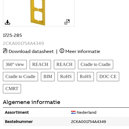
1725-285
2CKA001754A4349
Download datasheet
|
Meer informatie
360° view
REACH
REACH
Cradle to Cradle
Cradle to Cradle
BIM
RoHS
RoHS
DOC CE
CMRT
Algemene informatie
Assortiment
Nederland
Bestelnummer
2CKA001754A4349