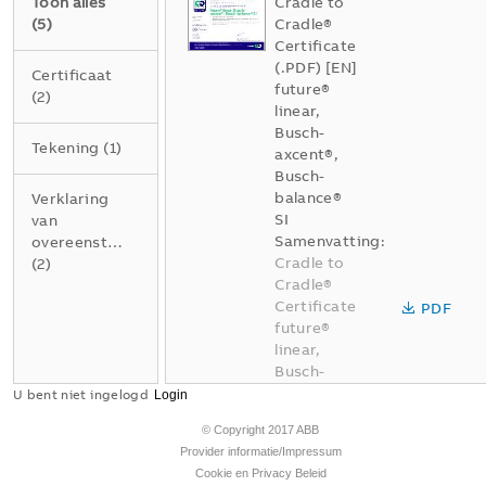
Toon alles
Cradle to
(
5
)
Cradle®
Certificate
(.PDF) [EN]
Certificaat
future®
(
2
)
linear,
Busch-
Tekening
(
1
)
axcent®,
Busch-
balance®
Verklaring
SI
van
Samenvatting:
overeenstemming
Cradle to
(
2
)
Cradle®
Certificate
PDF
future®
linear,
Busch-
axcent®,
U bent niet ingelogd
Busch-
© Copyright 2017 ABB
balance®
Provider informatie/Impressum
SI -
Cookie en Privacy Beleid
Circularity