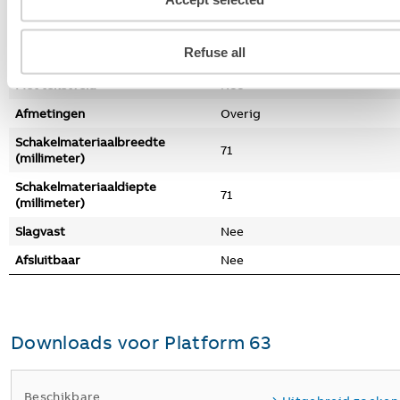
RAL-Nummer (vergelijkbaar)
9016
Refuse all
Met klapdeksel
Nee
Met tekstveld
Nee
Afmetingen
Overig
Schakelmateriaalbreedte
71
(millimeter)
Schakelmateriaaldiepte
71
(millimeter)
Slagvast
Nee
Afsluitbaar
Nee
Downloads voor
Platform 63
Beschikbare