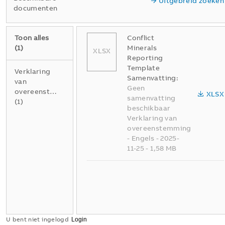
Uitgebreid zoeken
documenten
Toon alles
Conflict
(
1
)
Minerals
XLSX
Reporting
Template
Verklaring
Samenvatting:
van
Geen
overeenstemming
XLSX
samenvatting
(
1
)
beschikbaar
Verklaring van
overeenstemming
-
Engels
-
2025-
11-25
-
1,58 MB
U bent niet ingelogd