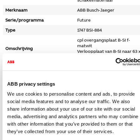
schakelmateriaal
Merknaam
ABB Busch-Jaeger
Serie/programma
Future
Type
1747 BSI-884
cpl overgangsplaat B-SI f-
matwit
Omschrijving
Verloopplaat van B-SI naar 63 
63 mm, f-matwit.
Niet
Status
voorraadhoudend - Courant
Indicatieve levertijd
5 kalenderdagen
ABB privacy settings
GTIN code
4011395225165
We use cookies to personalise content and ads, to provide
social media features and to analyse our traffic. We also
Netto gewicht
6,5 Gram
share information about your use of our site with our social
Land van herkomst
DE
media, advertising and analytics partners who may combine i
Land van productie herkomst
DE
with other information that you’ve provided to them or that
they’ve collected from your use of their services.