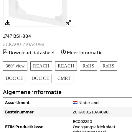
1747 BSI-884
2CKA001710A4098
Download datasheet
|
Meer informatie
360° view
REACH
REACH
RoHS
RoHS
DOC CE
DOC CE
CMRT
Algemene informatie
Assortiment
Nederland
Bestelnummer
2CKA001710A4098
EC002250 -
ETIM Productklasse
Overgangsafdekplaat